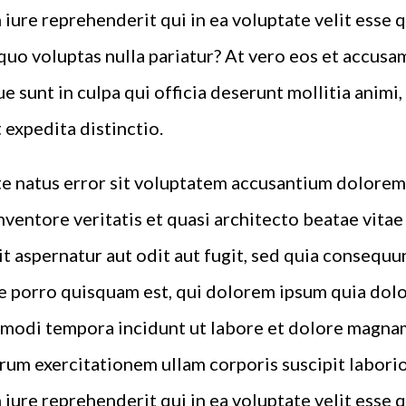
iure reprehenderit qui in ea voluptate velit esse 
quo voluptas nulla pariatur? At vero eos et accusa
e sunt in culpa qui officia deserunt mollitia animi
 expedita distinctio.
ste natus error sit voluptatem accusantium dolor
inventore veritatis et quasi architecto beatae vita
t aspernatur aut odit aut fugit, sed quia consequu
 porro quisquam est, qui dolorem ipsum quia dolor 
 modi tempora incidunt ut labore et dolore magna
rum exercitationem ullam corporis suscipit laborio
iure reprehenderit qui in ea voluptate velit esse 