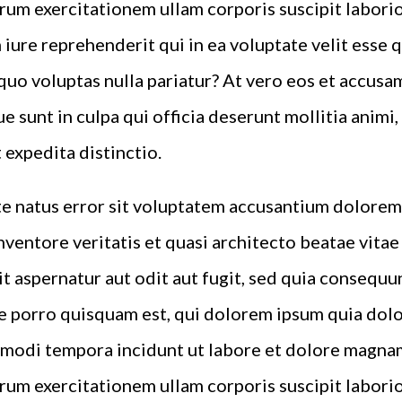
rum exercitationem ullam corporis suscipit laborio
iure reprehenderit qui in ea voluptate velit esse 
quo voluptas nulla pariatur? At vero eos et accusa
e sunt in culpa qui officia deserunt mollitia animi
 expedita distinctio.
ste natus error sit voluptatem accusantium dolor
inventore veritatis et quasi architecto beatae vita
t aspernatur aut odit aut fugit, sed quia consequu
 porro quisquam est, qui dolorem ipsum quia dolor 
 modi tempora incidunt ut labore et dolore magna
rum exercitationem ullam corporis suscipit laborio