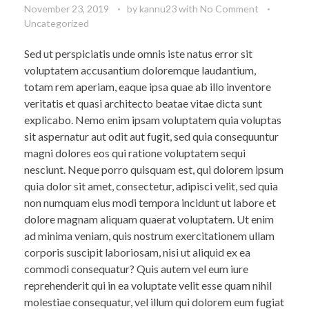
November 23, 2019
by
kannu23
with
No Comment
Uncategorized
Sed ut perspiciatis unde omnis iste natus error sit
voluptatem accusantium doloremque laudantium,
totam rem aperiam, eaque ipsa quae ab illo inventore
veritatis et quasi architecto beatae vitae dicta sunt
explicabo. Nemo enim ipsam voluptatem quia voluptas
sit aspernatur aut odit aut fugit, sed quia consequuntur
magni dolores eos qui ratione voluptatem sequi
nesciunt. Neque porro quisquam est, qui dolorem ipsum
quia dolor sit amet, consectetur, adipisci velit, sed quia
non numquam eius modi tempora incidunt ut labore et
dolore magnam aliquam quaerat voluptatem. Ut enim
ad minima veniam, quis nostrum exercitationem ullam
corporis suscipit laboriosam, nisi ut aliquid ex ea
commodi consequatur? Quis autem vel eum iure
reprehenderit qui in ea voluptate velit esse quam nihil
molestiae consequatur, vel illum qui dolorem eum fugiat