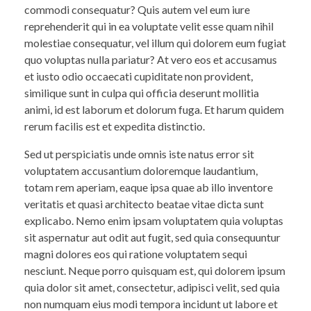
commodi consequatur? Quis autem vel eum iure
reprehenderit qui in ea voluptate velit esse quam nihil
molestiae consequatur, vel illum qui dolorem eum fugiat
quo voluptas nulla pariatur? At vero eos et accusamus
et iusto odio occaecati cupiditate non provident,
similique sunt in culpa qui officia deserunt mollitia
animi, id est laborum et dolorum fuga. Et harum quidem
rerum facilis est et expedita distinctio.
Sed ut perspiciatis unde omnis iste natus error sit
voluptatem accusantium doloremque laudantium,
totam rem aperiam, eaque ipsa quae ab illo inventore
veritatis et quasi architecto beatae vitae dicta sunt
explicabo. Nemo enim ipsam voluptatem quia voluptas
sit aspernatur aut odit aut fugit, sed quia consequuntur
magni dolores eos qui ratione voluptatem sequi
nesciunt. Neque porro quisquam est, qui dolorem ipsum
quia dolor sit amet, consectetur, adipisci velit, sed quia
non numquam eius modi tempora incidunt ut labore et