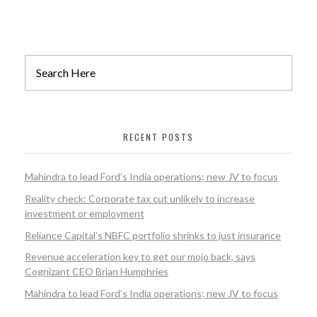
RECENT POSTS
Mahindra to lead Ford’s India operations; new JV to focus
Reality check: Corporate tax cut unlikely to increase
investment or employment
Reliance Capital’s NBFC portfolio shrinks to just insurance
Revenue acceleration key to get our mojo back, says
Cognizant CEO Brian Humphries
Mahindra to lead Ford’s India operations; new JV to focus