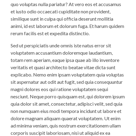
quo voluptas nulla pariatur? At vero eos et accusamus
et iusto odio occaecati cupiditate non provident,
similique sunt in culpa qui officia deserunt mollitia
animi, id est laborum et dolorum fuga. Et harum quidem
rerum facilis est et expedita distinctio.
Sed ut perspiciatis unde omnis iste natus error sit
voluptatem accusantium doloremque laudantium,
totam rem aperiam, eaque ipsa quae ab illo inventore
veritatis et quasi architecto beatae vitae dicta sunt
explicabo. Nemo enim ipsam voluptatem quia voluptas
sit aspernatur aut odit aut fugit, sed quia consequuntur
magni dolores eos qui ratione voluptatem sequi
nesciunt. Neque porro quisquam est, qui dolorem ipsum
quia dolor sit amet, consectetur, adipisci velit, sed quia
non numquam eius modi tempora incidunt ut labore et
dolore magnam aliquam quaerat voluptatem. Ut enim
ad minima veniam, quis nostrum exercitationem ullam
corporis suscipit laboriosam, nisi ut aliquid ex ea